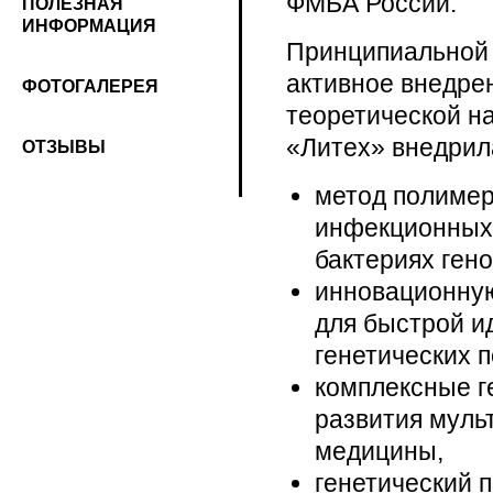
ФМБА России.
ПОЛЕЗНАЯ
ИНФОРМАЦИЯ
Принципиальной
активное внедрен
ФОТОГАЛЕРЕЯ
теоретической н
«Литех» внедрила
ОТЗЫВЫ
метод полимера
инфекционных 
бактериях гено
инновационную
для быстрой 
генетических 
комплексные г
развития муль
медицины,
генетический 